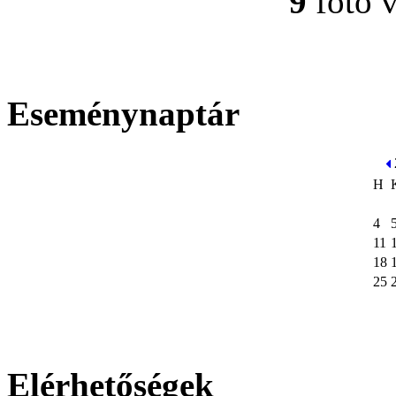
9
fotó 
Eseménynaptár
H
4
11
18
25
Elérhetőségek