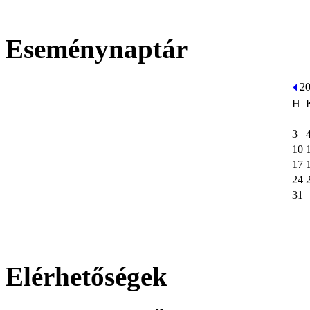
Eseménynaptár
2
H
3
10
17
24
31
Elérhetőségek