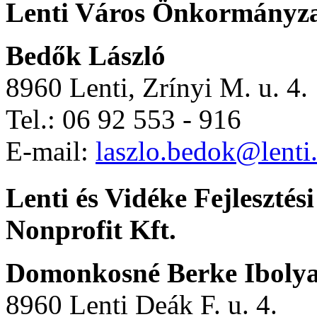
Lenti Város Önkormányz
Bedők László
8960 Lenti, Zrínyi M. u. 4.
Tel.: 06 92 553 - 916
E-mail:
laszlo.bedok@lenti
Lenti és Vidéke Fejleszté
Nonprofit Kft.
Domonkosné Berke Iboly
8960 Lenti Deák F. u. 4.